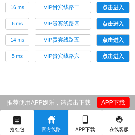
VIP贵宾线路三
16 ms
点击进入
VIP贵宾线路四
6 ms
点击进入
VIP贵宾线路五
14 ms
点击进入
VIP贵宾线路六
5 ms
点击进入
推荐使用APP娱乐，请点击下载
APP下载


抢红包
官方线路
APP下载
在线客服